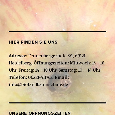
h
g
t
e
a
n
t
-
i
N
a
o
v
n
HIER FINDEN SIE UNS
i
g
a
Adresse:
Fennenbergerhöfe 3/1, 69121
t
Heidelberg,
Öffnungszeiten:
Mittwoch: 14 - 18
i
Uhr, Freitag: 14 - 18 Uhr, Samstag: 10 – 14 Uhr,
o
n
Telefon:
06221-411762,
Email:
info@biolandbaumschule.de
UNSERE ÖFFNUNGSZEITEN