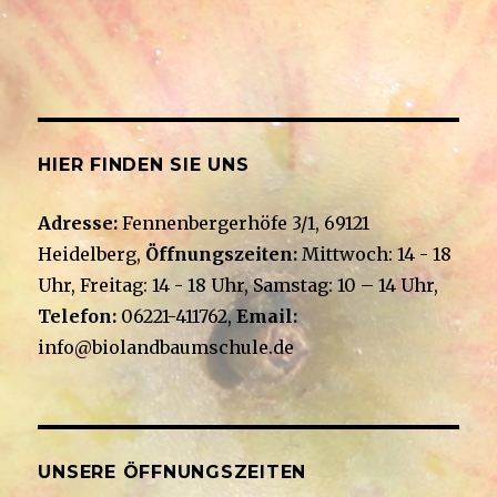
h
g
t
e
a
n
t
-
i
N
a
o
HIER FINDEN SIE UNS
v
n
i
g
Adresse:
Fennenbergerhöfe 3/1, 69121
a
Heidelberg,
Öffnungszeiten:
Mittwoch: 14 - 18
t
i
Uhr, Freitag: 14 - 18 Uhr, Samstag: 10 – 14 Uhr,
o
Telefon:
06221-411762,
Email:
n
info@biolandbaumschule.de
UNSERE ÖFFNUNGSZEITEN