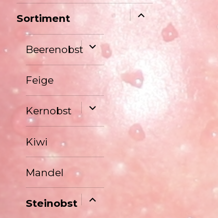
Untermenü
Sortiment
anzeigen
Untermenü
Beerenobst
anzeigen
Feige
Untermenü
Kernobst
anzeigen
Kiwi
Mandel
Untermenü
Steinobst
anzeigen