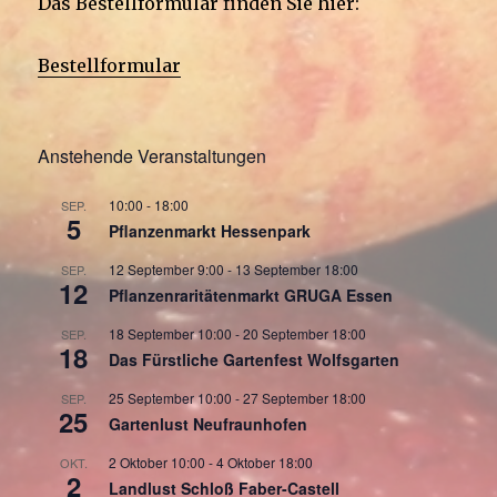
Das Bestellformular finden Sie hier:
Bestellformular
Anstehende Veranstaltungen
10:00
-
18:00
SEP.
5
Pflanzenmarkt Hessenpark
12 September 9:00
-
13 September 18:00
SEP.
12
Pflanzenraritätenmarkt GRUGA Essen
18 September 10:00
-
20 September 18:00
SEP.
18
Das Fürstliche Gartenfest Wolfsgarten
25 September 10:00
-
27 September 18:00
SEP.
25
Gartenlust Neufraunhofen
2 Oktober 10:00
-
4 Oktober 18:00
OKT.
2
Landlust Schloß Faber-Castell