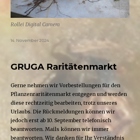
Rollei Digital Camera
Veröffentlicht
14. November 2024
am
GRUGA Raritätenmarkt
Gerne nehmen wir Vorbestellungen für den
Pflanzenraritätenmarkt entgegen und werden
diese rechtzeitig bearbeiten, trotz unseres
Urlaubs. Die Rückmeldungen können wir
jedoch erst ab 10. September telefonisch
beantworten. Mails können wir immer
beantworten. Wir danken für Ihr Verständnis