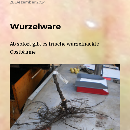
Veröffentlicht
21. Dezember 2024
am
Wurzelware
Ab sofort gibt es frische wurzelnackte
Obstbäume