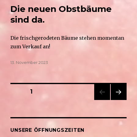
Die neuen Obstbäume
sind da.
Die frischgerodeten Bäume stehen momentan
zum Verkauf an!
Veröffentlicht
13. November 2023
am
Seitennummerierung
SEITE
1
NÄC
der
HSTE
SEIT
Beiträge
E
UNSERE ÖFFNUNGSZEITEN