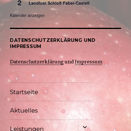
2
Landlust Schloß Faber-Castell
Kalender anzeigen
DATENSCHUTZERKLÄRUNG UND
IMPRESSUM
Datenschutzerklärung
und
Impressum
Startseite
Aktuelles
Untermenü
Leistungen
anzeigen