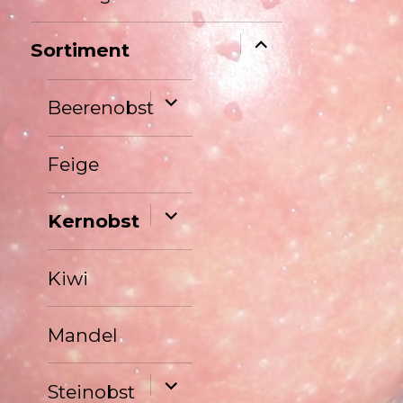
Untermenü
Sortiment
anzeigen
Untermenü
Beerenobst
anzeigen
Feige
Untermenü
Kernobst
anzeigen
Kiwi
Mandel
Untermenü
Steinobst
anzeigen