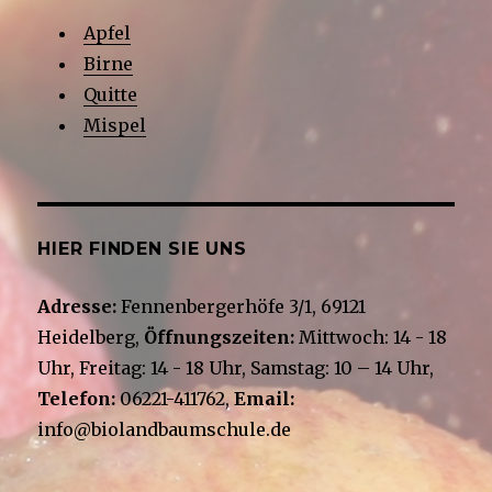
Apfel
Birne
Quitte
Mispel
HIER FINDEN SIE UNS
Adresse:
Fennenbergerhöfe 3/1, 69121
Heidelberg,
Öffnungszeiten:
Mittwoch: 14 - 18
Uhr, Freitag: 14 - 18 Uhr, Samstag: 10 – 14 Uhr,
Telefon:
06221-411762,
Email:
info@biolandbaumschule.de