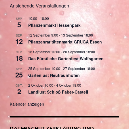
Anstehende Veranstaltungen
10:00
-
18:00
SEP.
5
Pflanzenmarkt Hessenpark
12 September 9:00
-
13 September 18:00
SEP.
12
Pflanzenraritätenmarkt GRUGA Essen
18 September 10:00
-
20 September 18:00
SEP.
18
Das Fürstliche Gartenfest Wolfsgarten
25 September 10:00
-
27 September 18:00
SEP.
25
Gartenlust Neufraunhofen
2 Oktober 10:00
-
4 Oktober 18:00
OKT.
2
Landlust Schloß Faber-Castell
Kalender anzeigen
DATENSCHUTZERKLÄRUNG UND