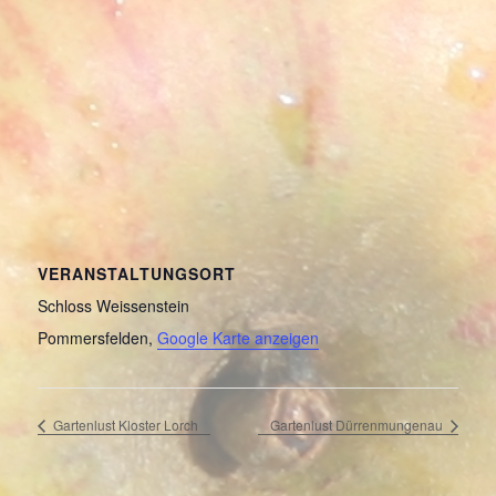
VERANSTALTUNGSORT
Schloss Weissenstein
Pommersfelden
,
Google Karte anzeigen
Gartenlust Kloster Lorch
Gartenlust Dürrenmungenau