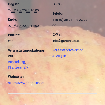
Beginn:
LOCO
24. März 2023 10:00
Telefon
Ende:
+49 (0) 85 71 – 9 23 77
00
26. März 2023 18:00
E-Mail
Eintritt:
info@gartenlust.eu
€10,
Veranstalter-Website
Veranstaltungskategori
en:
anzeigen
Ausstellung
,
Pflanzenmarkt
Webseite:
https://www.gartenlust.eu