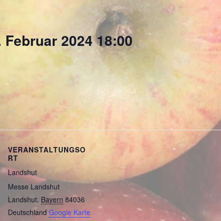
. Februar 2024 18:00
VERANSTALTUNGSO
RT
Landshut
Messe Landshut
Landshut
,
Bayern
84036
Deutschland
Google Karte