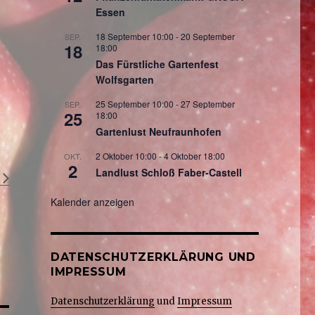
Essen
18 September 10:00
-
20 September
SEP.
18
18:00
Das Fürstliche Gartenfest
Wolfsgarten
25 September 10:00
-
27 September
SEP.
25
18:00
Gartenlust Neufraunhofen
2 Oktober 10:00
-
4 Oktober 18:00
OKT.
2
Landlust Schloß Faber-Castell
Kalender anzeigen
DATENSCHUTZERKLÄRUNG UND
IMPRESSUM
Datenschutzerklärung
und
Impressum