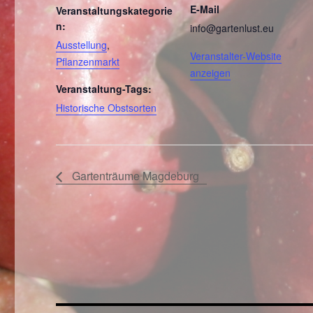
E-Mail
Veranstaltungskategorie
n:
info@gartenlust.eu
Ausstellung
,
Veranstalter-Website
Pflanzenmarkt
anzeigen
Veranstaltung-Tags:
Historische Obstsorten
Gartenträume Magdeburg