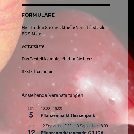
FORMULARE
Hier finden Sie die aktuelle Vorratsliste als
PDF-Liste:
Vorratsliste
Das Bestellformular finden Sie hier:
Bestellformular
Anstehende Veranstaltungen
10:00
-
18:00
SEP.
5
Pflanzenmarkt Hessenpark
12 September 9:00
-
13 September 18:00
SEP.
12
Pflanzenraritätenmarkt GRUGA