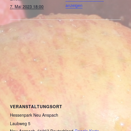
anzeigen
7. Mai 2023 18:00
VERANSTALTUNGSORT
Hessenpark Neu Anspach
Laubweg 5
Neu-Anspach
,
61267
Deutschland
Google Karte