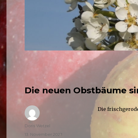
Die neuen Obstbäume si
Die frischgero
Autor
Doris Wetzel
Veröffentlicht
13. November 2023