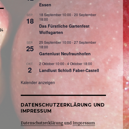
Essen
18 September 10:00
-
20 September
SEP.
18
18:00
Das Fürstliche Gartenfest
14
Wolfsgarten
25 September 10:00
-
27 September
SEP.
25
18:00
Gartenlust Neufraunhofen
2 Oktober 10:00
-
4 Oktober 18:00
OKT.
2
Landlust Schloß Faber-Castell
Kalender anzeigen
DATENSCHUTZERKLÄRUNG UND
IMPRESSUM
Datenschutzerklärung
und
Impressum