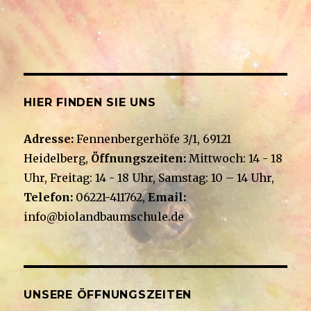
N
e
n
a
s
n
i
v
.
c
i
h
g
t
e
a
HIER FINDEN SIE UNS
n
t
-
Adresse:
Fennenbergerhöfe 3/1, 69121
i
N
Heidelberg,
Öffnungszeiten:
Mittwoch: 14 - 18
a
o
v
Uhr, Freitag: 14 - 18 Uhr, Samstag: 10 – 14 Uhr,
n
i
Telefon:
06221-411762,
Email:
g
info@biolandbaumschule.de
a
t
i
o
n
UNSERE ÖFFNUNGSZEITEN