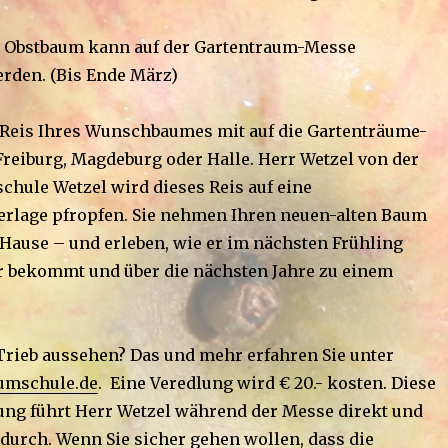
te Obstbaum kann auf der Gartentraum-Messe
rden. (Bis Ende März)
 Reis Ihres Wunschbaumes mit auf die Gartenträume-
Freiburg, Magdeburg oder Halle. Herr Wetzel von der
ule Wetzel wird dieses Reis auf eine
rlage pfropfen. Sie nehmen Ihren neuen-alten Baum
 Hause – und erleben, wie er im nächsten Frühling
ter bekommt und über die nächsten Jahre zu einem
 Trieb aussehen? Das und mehr erfahren Sie unter
umschule.de
. Eine Veredlung wird € 20.- kosten. Diese
ng führt Herr Wetzel während der Messe direkt und
 durch. Wenn Sie sicher gehen wollen, dass die