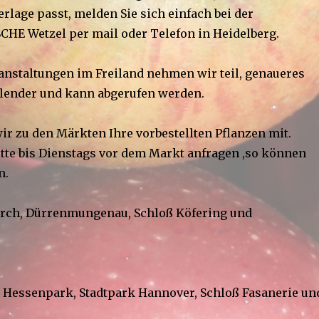
rlage passt, melden Sie sich einfach bei der
E Wetzel per mail oder Telefon in Heidelberg.
anstaltungen im Freiland nehmen wir teil, genaueres
alender und kann abgerufen werden.
ir zu den Märkten Ihre vorbestellten Pflanzen mit.
itte bis Dienstags vor dem Markt anfragen ,so können
n.
orch, Dürrenmungenau, Schloß Köfering und
Hessenpark, Stadtpark Hannover, Schloß Fasanerie un