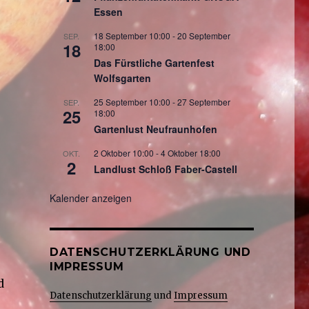
Essen
18 September 10:00
-
20 September
SEP.
18
18:00
Das Fürstliche Gartenfest
Wolfsgarten
25 September 10:00
-
27 September
SEP.
25
18:00
Gartenlust Neufraunhofen
2 Oktober 10:00
-
4 Oktober 18:00
OKT.
2
Landlust Schloß Faber-Castell
Kalender anzeigen
DATENSCHUTZERKLÄRUNG UND
IMPRESSUM
d
Datenschutzerklärung
und
Impressum