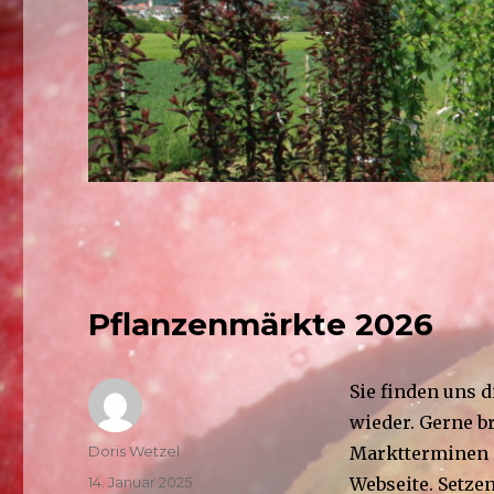
Pflanzenmärkte 2026
Sie finden uns 
wieder. Gerne b
Autor
Doris Wetzel
Marktterminen m
Veröffentlicht
14. Januar 2025
Webseite. Setzen