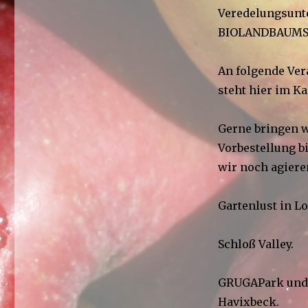
Veredelungsunte
BIOLANDBAUMSCH
An folgende Ver
steht hier im K
Gerne bringen w
Vorbestellung b
wir noch agiere
Gartenlust in L
Schloß Valley.
GRUGAPark und 
Havixbeck.