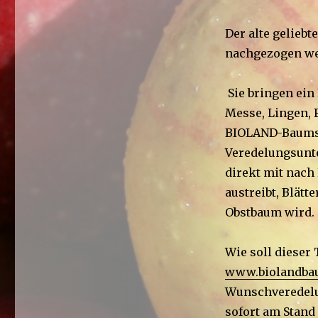
am
Der alte gelieb
nachgezogen we
Sie bringen ein
Messe, Lingen, 
BIOLAND-Baumsch
Veredelungsunte
direkt mit nach
austreibt, Blät
Obstbaum wird.
Wie soll dieser
www.biolandba
Wunschveredelu
sofort am Stand