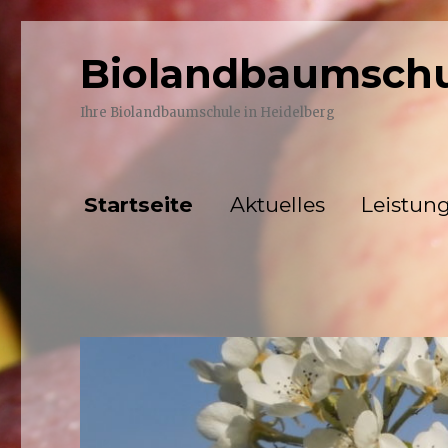
Biolandbaumschu
Ihre Biolandbaumschule in Heidelberg
Startseite
Aktuelles
Leistun