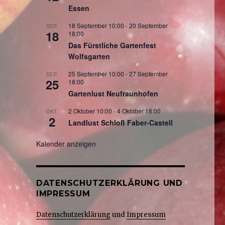
Essen
18 September 10:00
-
20 September
SEP.
18
18:00
Das Fürstliche Gartenfest
Wolfsgarten
25 September 10:00
-
27 September
SEP.
25
18:00
Gartenlust Neufraunhofen
2 Oktober 10:00
-
4 Oktober 18:00
OKT.
2
Landlust Schloß Faber-Castell
Kalender anzeigen
DATENSCHUTZERKLÄRUNG UND
IMPRESSUM
Datenschutzerklärung
und
Impressum