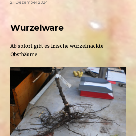
Veröffentlicht
21. Dezember 2024
am
Wurzelware
Ab sofort gibt es frische wurzelnackte
Obstbäume