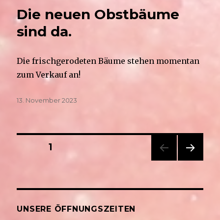
Die neuen Obstbäume
sind da.
Die frischgerodeten Bäume stehen momentan
zum Verkauf an!
Veröffentlicht
13. November 2023
am
Seitennummerierung
SEITE
1
NÄC
der
HSTE
SEIT
Beiträge
E
UNSERE ÖFFNUNGSZEITEN