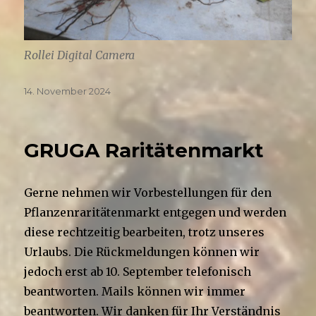
Rollei Digital Camera
Veröffentlicht
14. November 2024
am
GRUGA Raritätenmarkt
Gerne nehmen wir Vorbestellungen für den
Pflanzenraritätenmarkt entgegen und werden
diese rechtzeitig bearbeiten, trotz unseres
Urlaubs. Die Rückmeldungen können wir
jedoch erst ab 10. September telefonisch
beantworten. Mails können wir immer
beantworten. Wir danken für Ihr Verständnis