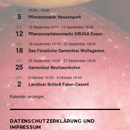
10:00
-
18:00
SEP.
5
Pflanzenmarkt Hessenpark
12 September 9:00
-
13 September 18:00
SEP.
12
Pflanzenraritätenmarkt GRUGA Essen
18 September 10:00
-
20 September 18:00
SEP.
18
Das Fürstliche Gartenfest Wolfsgarten
25 September 10:00
-
27 September 18:00
SEP.
25
Gartenlust Neufraunhofen
2 Oktober 10:00
-
4 Oktober 18:00
OKT.
2
Landlust Schloß Faber-Castell
Kalender anzeigen
DATENSCHUTZERKLÄRUNG UND
IMPRESSUM